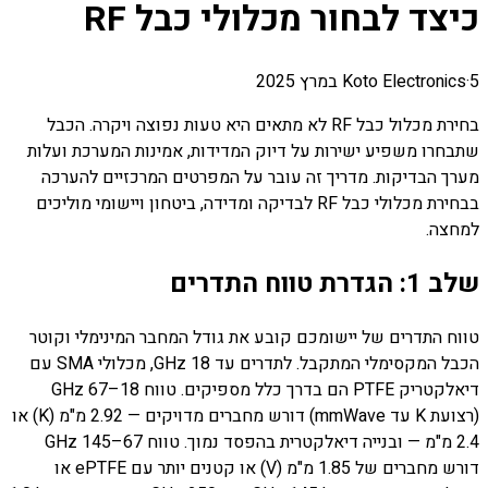
כיצד לבחור מכלולי כבל RF
5 במרץ 2025
·
Koto Electronics
בחירת מכלול כבל RF לא מתאים היא טעות נפוצה ויקרה. הכבל
שתבחרו משפיע ישירות על דיוק המדידות, אמינות המערכת ועלות
מערך הבדיקות. מדריך זה עובר על המפרטים המרכזיים להערכה
בבחירת מכלולי כבל RF לבדיקה ומדידה, ביטחון ויישומי מוליכים
למחצה.
שלב 1: הגדרת טווח התדרים
טווח התדרים של יישומכם קובע את גודל המחבר המינימלי וקוטר
הכבל המקסימלי המתקבל. לתדרים עד 18 GHz, מכלולי SMA עם
דיאלקטריק PTFE הם בדרך כלל מספיקים. טווח 18–67 GHz
(רצועת K עד mmWave) דורש מחברים מדויקים — 2.92 מ"מ (K) או
2.4 מ"מ — ובנייה דיאלקטרית בהפסד נמוך. טווח 67–145 GHz
דורש מחברים של 1.85 מ"מ (V) או קטנים יותר עם ePTFE או