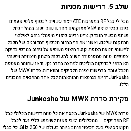
שלב 5: דרישות מכניות
מכלולי כבל RF במערכות ATE ייצור עשויים לכפוף אלפי פעמים
ביום. כבלי יציאת VNA ממוקמים מחדש שוב ושוב במהלך כיול
ושינוי מכשיר הנבדק. ציינו רדיוס כיפוף מינימלי ביחס לאילוצי
ההתקנה שלכם, ואשרו את חיי מחזור הכיפוף המדורגים של הכבל
ליישומי תנועה רצופה. קוטר חיצוני משפיע על ניתוב במדפי בדיקה
צפופים. טווח טמפרטורה חשוב למערכות ביטחון חיצוניות ויישומי
תא תרמי. לבדיקות מוליכים למחצה בחדר נקי, ודאו שחומר מעטפת
הכבל עומד בדרישות יצירת חלקיקים והתאדות. סדרת MWX של
Junkosha זמינה בגרסאות המותאמות לכל אחד מהתנאים המכניים
הללו.
סקירת סדרת MWX של Junkosha
סדרת MWX של Junkosha מכסה את כל טווח דרישות מכלולי כבל
RF המדויקים — ממכלולים יציבי פאזה לשימוש כללי ועד לכבל
הקואקסיאלי בעל הכיסוי הרחב ביותר בעולם של 250 GHz. כל כבלי