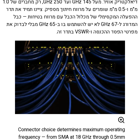
דיאלקטריק אוויר. מעל 145 GHz ועד 250 GHz, רק מחברים של 1.0
מ"מ ו-0.5 מ"מ שומרים על מרווח חיתוך מספיק. ציינו תמיד את תדר
ההפעלה המקסימלי של מכלול הכבל עם מרווח בטיחות — כבל
המדורג ל-67 GHz לא יש להשתמש בו ב-65 GHz מבלי לבדוק את
מפרטי הפסד ההכנסה ו-VSWR בתדר זה.
Connector choice determines maximum operating
frequency — from SMA at 18 GHz through 0.5mm