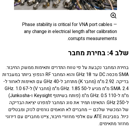
Phase stability is critical for VNA port cables —
any change in electrical length after calibration
corrupts measurements.
שלב 4: בחירת מחבר
בחירת המחבר נקבעת על פי טווח התדרים ותאימות ממשק החיבור.
SMA מכסה DC עד 18 GHz והוא המחבר RF הנפוץ ביותר במעבדות
בדיקה. 2.92 מ"מ (מחבר K) מתרחב ל-40 GHz עם תאימות לאחור ל-
SMA. 2.4 מ"מ מגיע ל-50 GHz. 1.85 מ"מ (מחבר V) ל-67 GHz. 1.0
מ"מ ל-110 GHz. 0.5 מ"מ (פותח בשיתוף Keysight ו-Junkosha)
ל-250 GHz. התאימו תמיד את סוג המחבר למפרט יציאת הבדיקה
של המכשיר שלכם — מחברים לא תואמים גורמים לנזק ומבטלים
כיול. בסביבות ATE עם אלפי מחזורי חיבור, ציינו מחברים עם דירוגי
מחזור מתאימים.