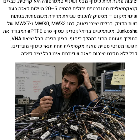
יציבות פאזה תחת כיפוף מכני ושינויי טמפרטורה היא קריטית. כבלים
קואקסיאליים סטנדרטיים יכולים להסיט 5–20 מעלות פאזה בעת
שינוי מיקום — מספיק להכניס שגיאת מדידה משמעותית בניתוח
רשת מדויק. כבלים יציבי פאזה, כמו MWX0, MWX3 ו-MWX7 של
Junkosha, משתמשים בדיאלקטריק עטוף סרט ePTFE המבודד את
המוליך מעומס מכני במהלך כיפוף. בציון מפרט כבל יציאת VNA,
חפשו מפרטי סטיית פאזה מקסימלית תחת תנאי כיפוף מוגדרים.
כבל ללא מפרט יציבות פאזה שפורסם אינו כבל יציב פאזה.