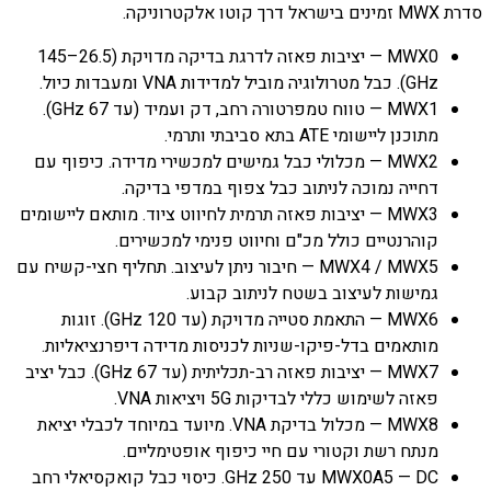
סדרת MWX זמינים בישראל דרך קוטו אלקטרוניקה.
MWX0 — יציבות פאזה לדרגת בדיקה מדויקת (26.5–145
GHz). כבל מטרולוגיה מוביל למדידות VNA ומעבדות כיול.
MWX1 — טווח טמפרטורה רחב, דק ועמיד (עד 67 GHz).
מתוכנן ליישומי ATE בתא סביבתי ותרמי.
MWX2 — מכלולי כבל גמישים למכשירי מדידה. כיפוף עם
דחייה נמוכה לניתוב כבל צפוף במדפי בדיקה.
MWX3 — יציבות פאזה תרמית לחיווט ציוד. מותאם ליישומים
קוהרנטיים כולל מכ"ם וחיווט פנימי למכשירים.
MWX4 / MWX5 — חיבור ניתן לעיצוב. תחליף חצי-קשיח עם
גמישות לעיצוב בשטח לניתוב קבוע.
MWX6 — התאמת סטייה מדויקת (עד 120 GHz). זוגות
מותאמים בדל-פיקו-שניות לכניסות מדידה דיפרנציאליות.
MWX7 — יציבות פאזה רב-תכליתית (עד 67 GHz). כבל יציב
פאזה לשימוש כללי לבדיקות 5G ויציאות VNA.
MWX8 — מכלול בדיקת VNA. מיועד במיוחד לכבלי יציאת
מנתח רשת וקטורי עם חיי כיפוף אופטימליים.
MWX0A5 — DC עד 250 GHz. כיסוי כבל קואקסיאלי רחב