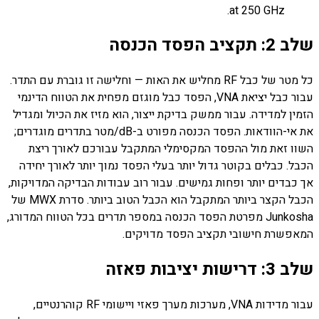
at 250 GHz.
שלב 2: תקציב הפסד הכנסה
כל מטר של כבל RF מחליש את האות — וחלישה זו גוברת עם התדר.
עבור כבל יציאת VNA, הפסד כבל מוגזם מפחית את הטווח הדינמי
הזמין למדידה. עבור ממשק בדיקת ייצור, הוא מזיז את הכיול ומגדיל
את אי-הוודאות. הפסד הכנסה מפורט ב-dB/מטר בתדרים מוגדרים;
השוו זאת מול ההפסד המקסימלי המתקבל עבורכם לאורך ריצת
הכבל. כבלים בקוטר גדול יותר בעלי הפסד נמוך יותר לאורך יחידה
אך כבדים יותר ופחות גמישים. עבור רוב עבודות הבדיקה המדויקות,
הכבל הקצר ביותר המתקבל הוא הכבל הטוב ביותר. סדרת MWX של
Junkosha מפרטת הפסד הכנסה במספר תדרים בכל הטווח המדורג,
המאפשרת חישובי תקציב הפסד מדויקים.
שלב 3: דרישות יציבות פאזה
עבור מדידות VNA, מערכות מערך פאזי ויישומי RF קוהרנטיים,