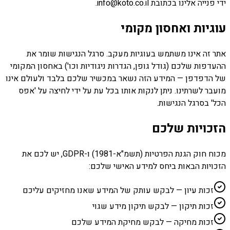
ידי פנייה אלינו בכתובת info@koto.co.il.
עוגיות ואחסון מקומי
אתר זה אינו משתמש בעוגיות מעקב. סרגל הנגישות שומר את
ההעדפות שלכם (גודל גופן, הגדרות ניגודיות וכו') באחסון המקומי
של הדפדפן — המידע הזה נשאר במכשיר שלכם בלבד ולעולם אינו
מועבר לשרתינו. ניתן לנקות אותו בכל עת על ידי לחיצה על 'אפס
הכל' בסרגל הנגישות.
הזכויות שלכם
מכוח חוק הגנת הפרטיות (תשמ"א-1981) ו-GDPR, יש לכם את
הזכויות הבאות ביחס למידע האישי שלכם:
זכות עיון — לבקש עותק של המידע שאנו מחזיקים עליכם
זכות תיקון — לבקש תיקון מידע שגוי
זכות מחיקה — לבקש מחיקת המידע שלכם