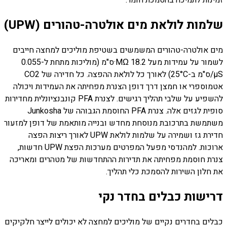
זמינות לתמיכה בהסמכת חומר.
שלמות לולאת מים אולטרה-טהורים (UPW)
מים אולטרה-טהורים המשמשים בשטיפת מוליכים למחצה חייבים
לשמור על עמידות מעל 18.2 MΩ·ס"מ (מוליכות מתחת ל-0.055
µS/ס"מ ב-25°C) לאורך כל לולאת ההפצה. כל חדירה של CO2
אטמוספרי או חמצן דרך דופן הצנרת מפחיתה את העמידות ויכולה
להשפיע על שלבי תהליך רגישים. לצנרת PFA קונבנציונלית מחדירות
סופית לגזים אלה. צנרת PFA החוסמת הגבוהה של Junkosha
משתמשת בתרכובת מנוסחת מחדש ובנייה מותאמת של דופן למזעור
חדירת גז ושמירה על שלמות לולאת UPW לאורך ריצות הפצה
ארוכות. למהנדסי מפעל המפרטים מערכות הפצת UPW חדשות,
צנרת חוסמת מפחיתה את תדירות ההתחדשות של מטהרים ומאריכה
את חלון השירות להסמכת כלי תהליך.
דרישות כבלים בחדר נקי
כבלים בחדרים נקיים של מוליכים למחצה לא יכולים לייצר חלקיקים