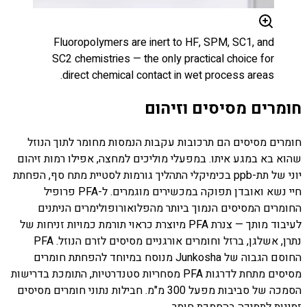
Fluoropolymers are inert to HF, SPM, SC1, and
SC2 chemistries — the only practical choice for
direct chemical contact in wet process areas.
חומרים מסיסים וזיהום
חומרים מסיסים הם תרכובות עקבות הנמסות מחומר לתוך הנוזל
שהוא בא במגע איתו. במפעלי מוליכים למחצה, אפילו רמות זיהום
יוני של תת-ppb בכימיקלי התהליך גורמות לסטיית מתח סף, הפחתת
חיי נשא ואובדן תפוקה במכשירים מוגמרים. ל-PFA פרופיל
החומרים המסיסים הנמוך ביותר מהפלואורופולימרים הניתנים
לעיבוד מותך — צנרת PFA מיוצרת כראוי תורמת כמויות זניחות של
נתרן, אשלגן, ברזל וחומרים אורגניים מסיסים לזרם הנוזל. PFA
החוסם הגבוה של Junkosha מנוסח במיוחד להפחתת חומרים
מסיסים מתחת לדרגות PFA מסחריות סטנדרטיות, התומכת בדרישות
הסמכה של סביבות מפעל 300 מ"מ. חבילות נתוני חומרים מסיסים