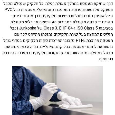
דרך שחיקת מעטפת במהלך פעולה רגילה. כל חלקיק שנפלט מכבל
ומשקע על משטח פרוסה הוא פגם פוטנציאלי. מעטפות כבל PVC
ופוליאוריתן קונבנציונליות מייצרות חלקיקים דרך מחזורי כיפוף
חוזרים — תכונה מקובלת בסביבות תעשייתיות אך בלתי מקובלת
בסביבות ISO Class 5 ו-Class 3. EHF-04 של Junkosha (כבל
מוליכים למחצה בעל יצירת חלקיקים נמוכה) מתייחס לכך עם
מעטפת מרוכבת PTFE נקבובי המייצרת פחות חלקיקים בסדרי גודל
בהשוואה לחומרי מעטפת כבל קונבנציונליים. בנייה עצמית-נושאת
מבטלת מסילות מנחה שהן עצמן מקורות חלקיקים במערכות העברה
רובוטיות.