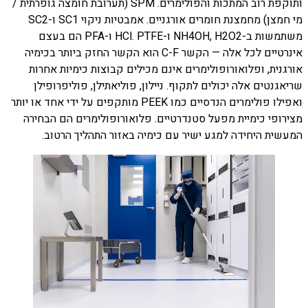
ותוקפת רוב המתכות והפולימרים. SPM (תערובת חומצה גופרתית /
מי חמצן) מחמצנת חומרים אורגניים. אמבטיות ניקוי SC1 ו-SC2
משתמשות ב-NH4OH, H2O2 ו-HCl. PTFE ו-PFA הם בעצם
אינרטיים לכל אלה — הקשר C-F הוא הקשר החזק ביותר בכימיה
אורגנית, ופלואורופולימרים אינם מכילים קבוצות כימיות אחרות
שריאגנטים אלה יכולים לתקוף. ניילון, פוליאתילן, פוליפרופילן
ואפילו פולימרים הנדסיים כמו PEEK מותקפים על ידי אחד או יותר
מצירופי כימיית מפעל סטנדרטיים. פלואורופולימרים הם הבחירה
המעשית היחידה למגע ישיר עם כימיה באזור התהליך הרטוב.