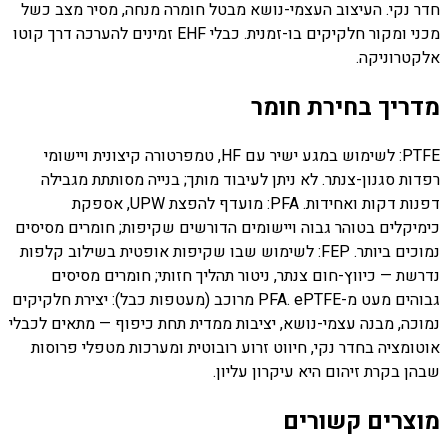
חדר נקי. העיצוב העצמי-נושא מבטל חומרה מנחה, מסיר מצב כשל
מכני ומקור חלקיקים בו-זמנית. כבלי EHF זמינים להערכה דרך קוטו
אלקטרוניקה.
מדריך בחירת חומר
PTFE: לשימוש במגע ישיר עם HF, טמפרטורה קיצונית ויישומי
רפדות סגנון-צנתר. לא ניתן לעיבוד מותך; בנייה מסותתת מגבילה
דפנות דקות ואחידות. PFA: מועדף להפצת UPW, אספקת
כימיקלים בטוהר גבוה ויישומים הדורשים שקיפות; חומרים מסיסים
נמוכים ביותר. FEP: לשימוש שבו שקיפות אופטית בשילוב קלפות
נדרשת — כיווץ-חום צנתר, ניטור תהליך חזותי; חומרים מסיסים
גבוהים מעט מ-PFA. ePTFE מרוכב (מעטפות כבל): יצירת חלקיקים
נמוכה, מבנה עצמי-נושא, יציבות ממדית תחת כיפוף — מתאים לכבלי
אוטומציה בחדר נקי, חיווט זרוע רובוטית ומערכות מטפלי פרוסות
שבהן בקרת זיהום היא עיקרון עליון.
מוצרים קשורים